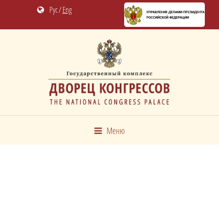
Рус
/
Eng
Меню