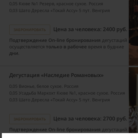
0,05 Кюве №1 Резерв, красное сухое. Россия
0,03 Шато Дересла «Токай Ассу» 5 пут. Венгрия
Цена за человека: 2400 руб.
ЗАБРОНИРОВАТЬ
Подтверждение On-line бронирования
дегустаций
осуществляется
только в рабочее
время в будние
дни
.
Дегустация «Наследие Романовых»
0,05 Вионье, белое сухое. Россия
0,05 Усадьба Маркохт Кюве №1, красное сухое. Россия
0,03 Шато Дересла «Токай Ассу» 5 пут. Венгрия
Цена за человека: 2700 руб.
ЗАБРОНИРОВАТЬ
Подтверждение On-line бронирования
дегустаций
осуществляется
только в рабочее
время в будние